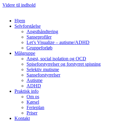
Videre til indhold
Hjem
Selvforståelse
Angsthåndtering
Sanseprofiler
Let’s Visualize – autisme/ADHD
Gruppeforløb
Målgruppe
Angst, social isolation og OCD
Spiseforstyrrelser og forstyrret spisning
Selektiv mutisme
Sanseforstyrrelser
Autisme
ADHD
Praktisk info
Om os
Kørsel
Ferieplan
Priser
Kontakt