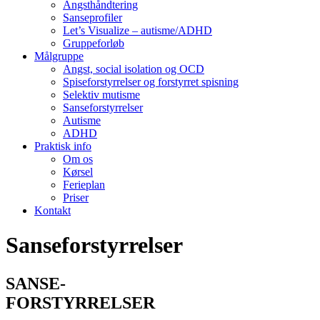
Angsthåndtering
Sanseprofiler
Let’s Visualize – autisme/ADHD
Gruppeforløb
Målgruppe
Angst, social isolation og OCD
Spiseforstyrrelser og forstyrret spisning
Selektiv mutisme
Sanseforstyrrelser
Autisme
ADHD
Praktisk info
Om os
Kørsel
Ferieplan
Priser
Kontakt
Sanseforstyrrelser
SANSE-
FORSTYRRELSER