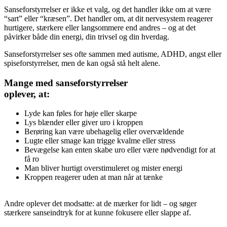
Sanseforstyrrelser er ikke et valg, og det handler ikke om at være
“sart” eller “kræsen”. Det handler om, at dit nervesystem reagerer
hurtigere, stærkere eller langsommere end andres – og at det
påvirker både din energi, din trivsel og din hverdag.
Sanseforstyrrelser ses ofte sammen med autisme, ADHD, angst eller
spiseforstyrrelser, men de kan også stå helt alene.
Mange med sanseforstyrrelser
oplever, at:
Lyde kan føles for høje eller skarpe
Lys blænder eller giver uro i kroppen
Berøring kan være ubehagelig eller overvældende
Lugte eller smage kan trigge kvalme eller stress
Bevægelse kan enten skabe uro eller være nødvendigt for at
få ro
Man bliver hurtigt overstimuleret og mister energi
Kroppen reagerer uden at man når at tænke
Andre oplever det modsatte: at de mærker for lidt – og søger
stærkere sanseindtryk for at kunne fokusere eller slappe af.