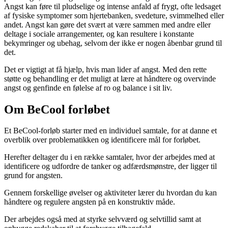
Angst kan føre til pludselige og intense anfald af frygt, ofte ledsaget
af fysiske symptomer som hjertebanken, svedeture, svimmelhed eller
andet. Angst kan gøre det svært at være sammen med andre eller
deltage i sociale arrangementer, og kan resultere i konstante
bekymringer og ubehag, selvom der ikke er nogen åbenbar grund til
det.
Det er vigtigt at få hjælp, hvis man lider af angst. Med den rette
støtte og behandling er det muligt at lære at håndtere og overvinde
angst og genfinde en følelse af ro og balance i sit liv.
Om BeCool forløbet
Et BeCool-forløb starter med en individuel samtale, for at danne et
overblik over problematikken og identificere mål for forløbet.
Herefter deltager du i en række samtaler, hvor der arbejdes med at
identificere og udfordre de tanker og adfærdsmønstre, der ligger til
grund for angsten.
Gennem forskellige øvelser og aktiviteter lærer du hvordan du kan
håndtere og regulere angsten på en konstruktiv måde.
Der arbejdes også med at styrke selvværd og selvtillid samt at