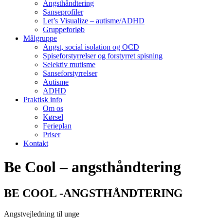
Angsthåndtering
Sanseprofiler
Let’s Visualize – autisme/ADHD
Gruppeforløb
Målgruppe
Angst, social isolation og OCD
Spiseforstyrrelser og forstyrret spisning
Selektiv mutisme
Sanseforstyrrelser
Autisme
ADHD
Praktisk info
Om os
Kørsel
Ferieplan
Priser
Kontakt
Be Cool – angsthåndtering
BE COOL -ANGSTHÅNDTERING
Angstvejledning til unge