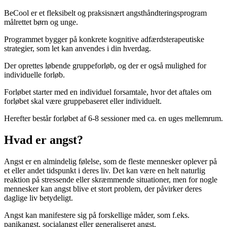
BeCool er et fleksibelt og praksisnært angsthåndteringsprogram
målrettet børn og unge.
Programmet bygger på konkrete kognitive adfærdsterapeutiske
strategier, som let kan anvendes i din hverdag.
Der oprettes løbende gruppeforløb, og der er også mulighed for
individuelle forløb.
Forløbet starter med en individuel forsamtale, hvor det aftales om
forløbet skal være gruppebaseret eller individuelt.
Herefter består forløbet af 6-8 sessioner med ca. en uges mellemrum.
Hvad er angst?
Angst er en almindelig følelse, som de fleste mennesker oplever på
et eller andet tidspunkt i deres liv. Det kan være en helt naturlig
reaktion på stressende eller skræmmende situationer, men for nogle
mennesker kan angst blive et stort problem, der påvirker deres
daglige liv betydeligt.
Angst kan manifestere sig på forskellige måder, som f.eks.
panikangst, socialangst eller generaliseret angst.