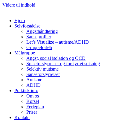
Videre til indhold
Hjem
Selvforståelse
Angsthåndtering
Sanseprofiler
Let’s Visualize – autisme/ADHD
Gruppeforløb
Målgruppe
Angst, social isolation og OCD
Spiseforstyrrelser og forstyrret spisning
Selektiv mutisme
Sanseforstyrrelser
Autisme
ADHD
Praktisk info
Om os
Kørsel
Ferieplan
Priser
Kontakt