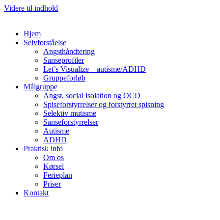
Videre til indhold
Hjem
Selvforståelse
Angsthåndtering
Sanseprofiler
Let’s Visualize – autisme/ADHD
Gruppeforløb
Målgruppe
Angst, social isolation og OCD
Spiseforstyrrelser og forstyrret spisning
Selektiv mutisme
Sanseforstyrrelser
Autisme
ADHD
Praktisk info
Om os
Kørsel
Ferieplan
Priser
Kontakt