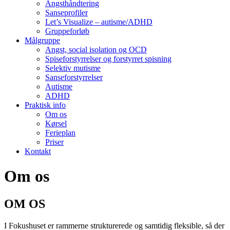
Angsthåndtering
Sanseprofiler
Let’s Visualize – autisme/ADHD
Gruppeforløb
Målgruppe
Angst, social isolation og OCD
Spiseforstyrrelser og forstyrret spisning
Selektiv mutisme
Sanseforstyrrelser
Autisme
ADHD
Praktisk info
Om os
Kørsel
Ferieplan
Priser
Kontakt
Om os
OM OS
I Fokushuset er rammerne strukturerede og samtidig fleksible, så der