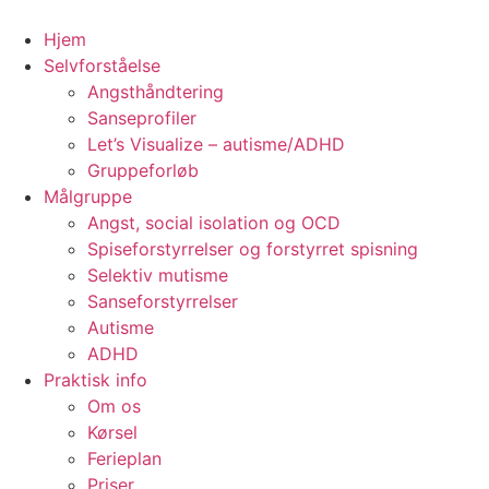
Videre
til
Hjem
indhold
Selvforståelse
Angsthåndtering
Sanseprofiler
Let’s Visualize – autisme/ADHD
Gruppeforløb
Målgruppe
Angst, social isolation og OCD
Spiseforstyrrelser og forstyrret spisning
Selektiv mutisme
Sanseforstyrrelser
Autisme
ADHD
Praktisk info
Om os
Kørsel
Ferieplan
Priser