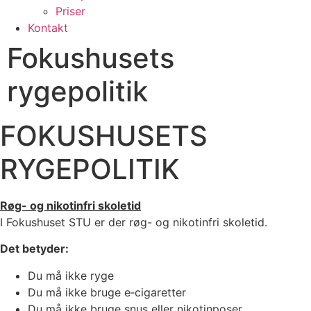
Priser
Kontakt
Fokushusets
rygepolitik
FOKUSHUSETS
RYGEPOLITIK
Røg- og nikotinfri skoletid
I Fokushuset STU er der røg- og nikotinfri skoletid.
Det betyder:
Du må ikke ryge
Du må ikke bruge e‑cigaretter
Du må ikke bruge snus eller nikotinposer