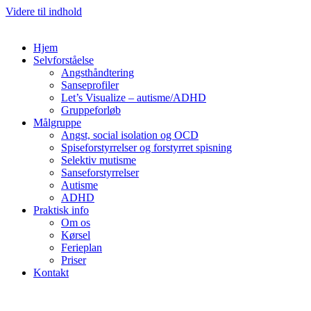
Videre til indhold
Hjem
Selvforståelse
Angsthåndtering
Sanseprofiler
Let’s Visualize – autisme/ADHD
Gruppeforløb
Målgruppe
Angst, social isolation og OCD
Spiseforstyrrelser og forstyrret spisning
Selektiv mutisme
Sanseforstyrrelser
Autisme
ADHD
Praktisk info
Om os
Kørsel
Ferieplan
Priser
Kontakt