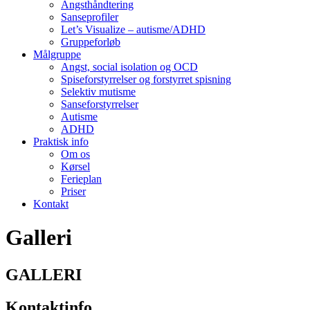
Angsthåndtering
Sanseprofiler
Let’s Visualize – autisme/ADHD
Gruppeforløb
Målgruppe
Angst, social isolation og OCD
Spiseforstyrrelser og forstyrret spisning
Selektiv mutisme
Sanseforstyrrelser
Autisme
ADHD
Praktisk info
Om os
Kørsel
Ferieplan
Priser
Kontakt
Galleri
GALLERI
Kontaktinfo